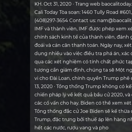
KH. Oct 31, 2020 · Trang web baocalitod
Cali Today Tòa soạn: 1460 Tully Road #601,
(408)297-3654 Contact us: nam@baocalit
IMF và thành viên, IMF được phép xem xé
chính sách kinh tế của thành viên, đánh g
đoái và cán cân thanh toán. Ngày nay, x
dụng nhiều vào việc điều tra phá án, xá
qua các xét nghiệm có tính chất phức tạp
tượng cần giám định, chúng ta sẽ Một ng
vi cho Đài Loan, chính quyền Trump phê c
13, 2020 · Tổng thống Trump không có kế
chiến pháp lý về kết quả bầu cử 2020, và
các cố vấn cho hay. Biden có thể xem xét 
Tổng thống đắc cử Joe Biden sẽ kế thừa 
Trump, đặc trưng bởi thuế áp lên hàng 
hết các nước, rượu vang và pho