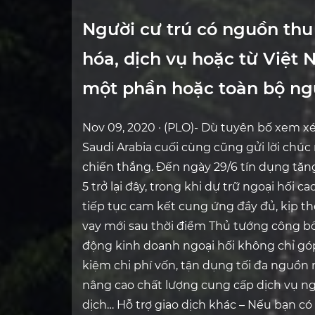
Người cư trú có nguồn thu
hóa, dịch vụ hoặc từ Việt 
một phần hoặc toàn bộ ng
Nov 09, 2020 · (PLO)- Dù tuyên bố xem xé
Saudi Arabia cuối cùng cũng gửi lời chú
chiến thắng. Đến ngày 29/6 tín dụng tăn
5 trở lại đây, trong khi dự trữ ngoại hối 
tiếp tục cam kết cung ứng đầy đủ, kịp t
vay mới sau thời điểm Thủ tướng công bố
động kinh doanh ngoại hối không chỉ góp p
kiệm chi phí vốn, tận dụng tối đa nguồn
nâng cao chất lượng cung cấp dịch vụ n
dịch… Hỗ trợ giao dịch khác – Nếu bạn có