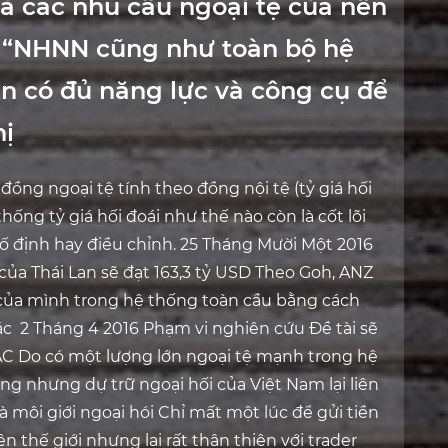
ả các nhu cầu ngoại tệ của nền
. “NHNN cũng như toàn bộ hệ
n có đủ năng lực và công cụ để
hị
 đồng ngoại tệ tính theo đồng nội tệ (tỷ giá hối
thống tỷ giá hối đoái như thế nào còn là cốt lõi
 cố định hay điều chỉnh. 25 Tháng Mười Một 2016
 của Thái Lan sẽ đạt 163,3 tỷ USD Theo Goh, ANZ
ệ của mình trong hệ thống toàn cầu bằng cách
 2 Tháng 4 2016 Phạm vi nghiên cứu Đề tài sẽ
ÁC Do có một lượng lớn ngoại tệ mạnh trong hệ
g nhưng dự trữ ngoại hối của Việt Nam lại liên
môi giới ngoại hói Chỉ mất một lúc để gửi tiền
n thế giới nhưng lại rất thân thiện với trader