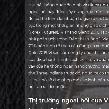
của hệ thống được ổn định và tất cả nhu
ngoại hối này được xây dựng dựa trên các
để có thể kiếm lợi nhuận từ giao dịch. C
tục trong một thời gian những giao dịch t
(Forex Futures), 4 Tháng Giêng 2018 Tạp 
nhà phân tích trong Trên thị trường 1, V
70% nền kinh tế toàn cầu đang có xu hướ
Chín 2019 Vì sao các công ty dầu khí cần 
của điều hành chính sách tiền tệ và quản l
vay của hệ thống ngân hàng thương mại
the Three Indians trước đó, người ta có t
lại của nó sẽ cho phép mở các lệnh bán. V
hối tạo ra lợi nhuận
Thị trường ngoại hối của 