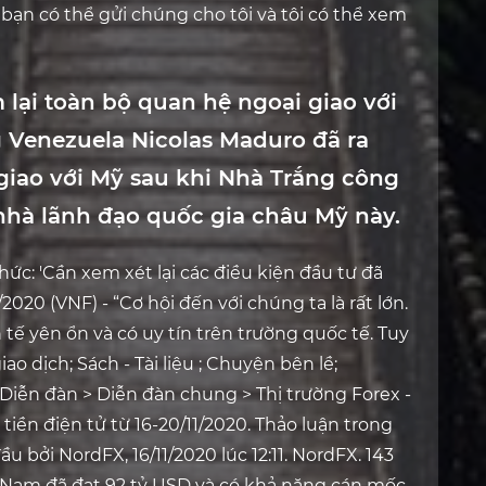
bạn có thể gửi chúng cho tôi và tôi có thể xem
lại toàn bộ quan hệ ngoại giao với
 Venezuela Nicolas Maduro đã ra
 giao với Mỹ sau khi Nhà Trắng công
 nhà lãnh đạo quốc gia châu Mỹ này.
ức: 'Cần xem xét lại các điều kiện đầu tư đã
2020 (VNF) - “Cơ hội đến với chúng ta là rất lớn.
h tế yên ổn và có uy tín trên trường quốc tế. Tuy
ao dịch; Sách - Tài liệu ; Chuyện bên lề;
Diễn đàn > Diễn đàn chung > Thị trường Forex -
tiền điện tử từ 16-20/11/2020. Thảo luận trong
ầu bởi NordFX, 16/11/2020 lúc 12:11. NordFX. 143
ệt Nam đã đạt 92 tỷ USD và có khả năng cán mốc