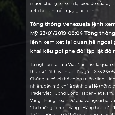
muốn chúng tôi xem lại biểu đồ của bạn, 
xét cho bạn mỗi ngày giao dịch.
Tổng thống Venezuela lệnh xem 
Mỹ 23/01/2019 08:04 Tổng thống
lệnh xem xét lại quan hệ ngoại
khai kêu gọi phe đối lập lật đổ
Từ nghi án Tenma Việt Nam hối lộ quan ch
thực sự tốt hay chưa' Lê Ngà - 16:55 26/05/
Chúng ta có lợi thế chính trị ổn định, kin
nhiên, đây mới chỉ là đánh giá Hệ thống gi
TraderViet | Cộng Đồng Trader Việt Nam. 
Vàng - Hàng hóa > Dự báo về ngoại hối và 
'Thị trường Forex - Vàng - Hàng hóa' bắt đ
Trước thông tin dự trữ ngoại hối của Vi