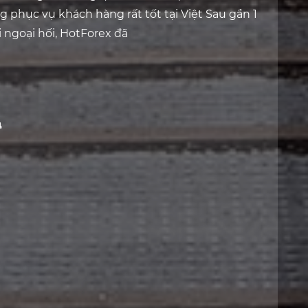
ng phục vụ khách hàng rất tốt tại Việt Sau gần 1
i ngoại hối, HotForex đã
น