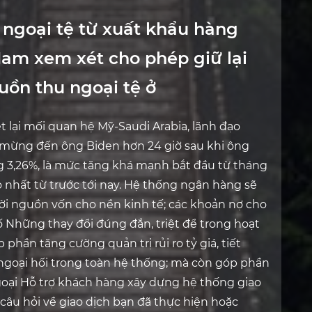
 ngoại tệ từ xuất khẩu hàng
Nam xem xét cho phép giữ lại
uồn thu ngoại tệ ở
t lại mối quan hệ Mỹ-Saudi Arabia, lãnh đạo
c mừng đến ông Biden hơn 24 giờ sau khi ông
g 3,26%, là mức tăng khá mạnh bắt đầu từ tháng
cao nhất từ trước tới nay. Hệ thống ngân hàng sẽ
hời nguồn vốn cho nền kinh tế; các khoản nợ cho
 Những thay đổi đúng đắn, triệt để trong hoạt
hần tăng cường quản trị rủi ro tỷ giá, tiết
 ngoại hối trong toàn hệ thống; mà còn góp phần
goại Hỗ trợ khách hàng xây dựng hệ thống giao
 câu hỏi về giao dịch bạn đã thực hiện hoặc