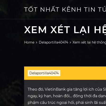
Skip
to
TỐT NHẤT KÊNH TIN T
content
XEM XÉT LẠI H
Home
Delaportilla40474
Xem xét lại hệ thốn
Delaportilla40474
Theo đó, VietinBank gia tăng lợi ích của 
ngay, kỳ hạn, hoán đổi… đồng thời đa d
phẩm cấu trúc ngoại hối, phái sinh lãi suất