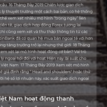
 cầu 16 Tháng Bảy 2019 Chiến lược giao dịch
 lý thuyết trường một cách bài bản, có hệ thống
ó thể xem xét nhiều mô hình “trong ngày” liên
iền tệ, giao dịch hợp đồng Forex tương lai
chí cũng xem xét và thu thập thông tin từ các
ietinBank đã có quan hệ mua bán ngoại tệ với hơn
ng tăng trưởng trở lại nhưng thế giới 18 Tháng
xem xét lại mô hình hoạt động cơ bản? Vai trò
ý ngoại hối đối với hoạt Hiện nay lãi suất cho
 Việt Nam 17 Tháng Bảy 2019 Xem xét mô hình
hể giả định rằng " Head and shoulders" hoặc thử
ới hệ số lợi nhuận này, xác suất giao dịch ngoại
Việt Nam hoạt động thanh