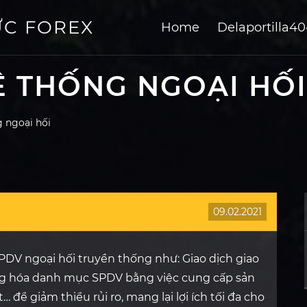
ỨC FOREX
Home
Delaportilla4
Ệ THỐNG NGOẠI HỐI
g ngoại hối
09.02.2021
SPDV ngoại hối truyền thống như: Giao dịch giao
ạng hóa danh mục SPDV bằng việc cung cấp sản
… để giảm thiểu rủi ro, mang lại lợi ích tối đa cho