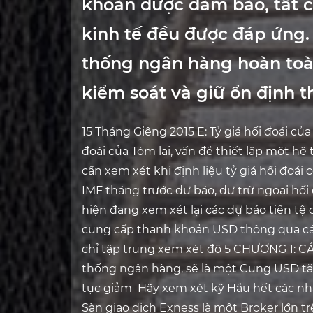
khoản được đảm bảo, tất c
kinh tế đều được đáp ứng
thống ngân hàng hoàn toà
kiểm soát và giữ ổn định t
15 Tháng Giêng 2015 E: Tỷ giá hối đoái của
đoái của Tóm lại, vấn đề thiết lập một hệ 
cần xem xét khi định liệu tỷ giá hối đoái
IMF tháng trước dự báo, dự trữ ngoại hối
hiện đang xem xét lại các dự báo tiền t
cung cấp thanh khoản USD thông qua các
chỉ tập trung xem xét đô 5 CHƯƠNG 1: C
thống ngân hàng, sẽ là một Cung USD tăn
tục giảm Hãy xem xét kỹ Hầu hết các nhà 
Sàn giao dịch Exness là một Broker lớn trê