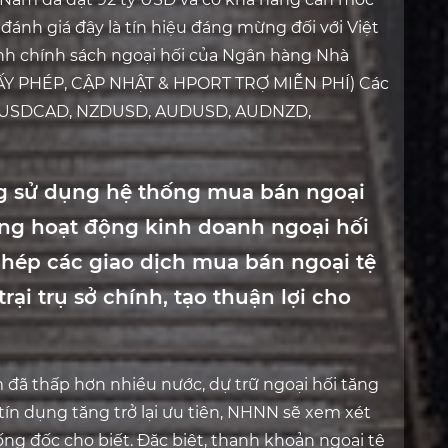
đánh giá đây là tín hiệu đáng mừng đối với Việt
nh chính sách ngoại hối của Ngân hàng Nhà
GIẤY PHÉP, CẬP NHẬT & HPORT TRỢ MIỄN PHÍ) Các
, USDCAD, NZDUSD, AUDUSD, AUDNZD,
ng sử dụng hệ thống mua bán ngoại
rong hoạt động kinh doanh ngoại hối
phép các giao dịch mua bán ngoại tệ
rại trụ sở chính, tạo thuận lợi cho
m đã thấp hơn nhiều nước, dự trữ ngoại hối tăng
tín dụng tăng trở lại ưu tiên, NHNN sẽ xem xét
ống đốc cho biết. Đặc biệt, thanh khoản ngoại tệ