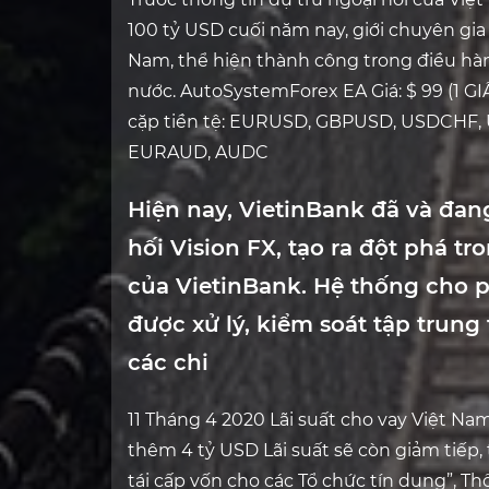
100 tỷ USD cuối năm nay, giới chuyên gia 
Nam, thể hiện thành công trong điều hà
nước. AutoSystemForex EA Giá: $ 99 (1 
cặp tiền tệ: EURUSD, GBPUSD, USDCHF
EURAUD, AUDC
Hiện nay, VietinBank đã và đa
hối Vision FX, tạo ra đột phá t
của VietinBank. Hệ thống cho 
được xử lý, kiểm soát tập trung t
các chi
11 Tháng 4 2020 Lãi suất cho vay Việt Na
thêm 4 tỷ USD Lãi suất sẽ còn giảm tiếp, 
tái cấp vốn cho các Tổ chức tín dụng”, Th