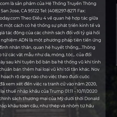
ay.com là sản phẩm của Hệ Thống Truyền Thông
 San Jose, CA 95122 Tel: (408)297-8271 Fax:
oday.com Theo Ðiều 4 về quan hệ hợp tác giữa
t một cách có hệ thống sự phát triển kinh tế và
iá tác động của các chính sách đối với tỷ giá hối
ét nghiệm ADN là một phương pháp tiên tiến ứng
c định nhân thân, quan hệ huyết thống,…Thông
 từ các vật mẫu như da, móng, tóc,.. của đối
ày sau khi tuyên bố bán ba hệ thống vũ khí tinh
huẩn bán thêm hai loại vũ khí tối tân khác. Nov
 hoạch rõ ràng nào cho việc theo đuổi cuộc
 đã xem xét đến việc ra tranh cử vào năm 2020,
lại thuế nhập khẩu của Trump 01:11 - 10/11/2020
chính sách thương mại của Mỹ dưới thời Donald
nhập khẩu toàn cầu, như thép và nhôm từ hầu