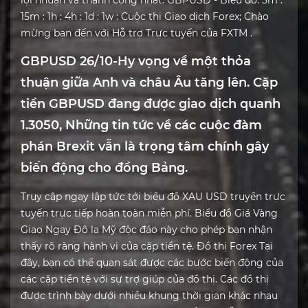
lợi nhuận và thành công nhất. GBPUSD - Biểu đồ. 5m :
15m : 1h : 4h : 1d : 1w : Cuộc thi Giao dịch Forex; Chào
mừng bạn đến với Hỗ trợ Trực tuyến của FXTM .
GBPUSD 26/10-Hy vọng về một thỏa
thuận giữa Anh và châu Âu tăng lên. Cặp
tiền GBPUSD đang được giao dịch quanh
1.3050, Những tin tức về các cuộc đàm
phán Brexit vẫn là trọng tâm chính gây
biến động cho đồng Bảng.
Truy cập ngay lập tức tới biểu đồ XAU USD truyền trực
tuyến trực tiếp hoàn toàn miễn phí. Biểu đồ Giá Vàng
Giao Ngay Đô la Mỹ độc đáo này cho phép bạn nhận
thấy rõ ràng hành vi của cặp tiền tệ. Đồ thị Forex Tại
đây, bạn có thể quan sát được các bước biến động của
các cặp tiền tệ với sự trợ giúp của đồ thị. Các đồ thị
được trình bày dưới nhiều khung thời gian khác nhau