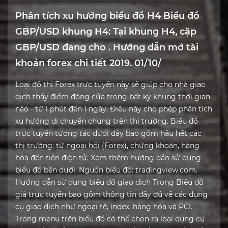
Phân tích xu hướng biểu đồ H4 Biểu đồ
GBP/USD khung H4: Tại khung H4, cặp
GBP/USD đang cho . Hướng dẫn mở tài
khoản forex chi tiết 2019. 01/10/
Loại đồ thị Forex trực tuyến này sẽ giúp cho nhà giao
dịch thấy điểm đóng cửa trong bất kỳ khung thời gian
nào - từ 1 phút đến 1 ngày. Điều này cho phép phân tích
xu hướng di chuyển chung trên thị trường. Biểu đồ
trực tuyến tương tác dưới đây bao gồm hầu hết các
thị trường: từ ngoại hối (Forex), chứng khoán, hàng
hóa đến tiền điện tử. Xem thêm hướng dẫn sử dụng
biểu đồ bên dưới. Nguồn biểu đồ: tradingview.com.
Hướng dẫn sử dụng biểu đồ giao dịch Trong Biểu đồ
giá trực tuyến bao gồm thông tin đầy đủ về các dụng
cụ giao dịch như ngoại tệ, index, hàng hóa và PCI.
Trong menu trên biểu đồ có thể chọn ra loại dụng cụ