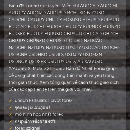
Biểu đồ Forex trực tuyến: Miễn phí AUDCAD AUDCHF
AUDJPY AUDNZD AUDUSD BCHUSD BTCUSD
CADCHF CADJPY CHFJPY EOSUSD ETHUSD EURAUD
EURCAD EURCHF EURGBP EURJPY EURNOK EURNZD
EURSEK EURTRY EURUSD GBPAUD GBPCAD GBPCHF
GBPJPY GBPNZD GBPUSD LTCUSD NZDCAD
NZDCHF NZDJPY NZDUSD TRYJPY USDCAD USDCHF
USDCNH USDHKD USDILS USDJPY USDMXN
USDNOK USDSEK USDTRY USDZAR XAGUSD
XAUUSD XLMUSD XRPUSD Bản đồ Nhiệt Forex giúp
dễ dàng phát hiện các đồng tiền mạnh và yếu trong
thời gian thực. Xem tổng quan về cách thức giao dịch
của các cặp tiền tệ trên thế giới với nhau.
unduh kalkulator pivot forex
จุดและรูปแผนภูมิฟรี
mô hình hợp nhất forex
กลยุทธ์การซื้อขาย etfs
forex szignal