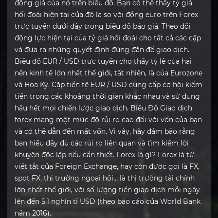
động giá của nó trên biểu đồ. Bạn có thể thấy tỷ giá
hối đoái hiện tại của đô la so với đồng euro trên Forex
trực tuyến dưới đây trong biểu đồ báo giá. Theo dõi
động lực hiện tại của tỷ giá hối đoái cho tất cả các cặp
và đưa ra những quyết định đúng đắn để giao dịch.
Biểu đồ EUR / USD trực tuyến cho thấy tỷ lệ của hai
nền kinh tế lớn nhất thế giới, tất nhiên, là của Eurozone
và Hoa Kỳ. Cặp tiền tệ EUR / USD cung cấp cơ hội kiếm
tiền trong các khoảng thời gian khác nhau và sử dụng
hầu hết mọi chiến lược giao dịch. Biểu Đồ Giao dịch
forex mang một mức độ rủi ro cao đối với vốn của bạn
và có thể dẫn đến mất vốn. Vì vậy, hãy đảm bảo rằng
bạn hiểu đầy đủ các rủi ro liên quan và tìm kiếm lời
khuyên độc lập nếu cần thiết. Forex là gì? Forex là từ
viết tắt của Foreign Exchange, hay còn được gọi là FX,
spot FX, thị trường ngoại hối… là thị trường tài chính
lớn nhất thế giới, với số lượng tiền giao dịch mỗi ngày
lên đến 5,1 nghìn tỉ USD (theo báo cáo của World Bank
năm 2016).