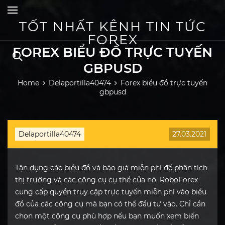
Skip
to
content
TỐT NHẤT KÊNH TIN TỨC
FOREX
FOREX BIỂU ĐỒ TRỰC TUYẾN
GBPUSD
Home
Delaportilla40474
Forex biểu đồ trực tuyến
gbpusd
Delaportilla40474
27.03.2021
Tận dụng các biểu đồ và báo giá miễn phí để phân tích
thị trường và các công cụ cụ thể của nó. RoboForex
cung cấp quyền truy cập trực tuyến miễn phí vào biểu
đồ của các công cụ mà bạn có thể đầu tư vào. Chỉ cần
chọn một công cụ phù hợp nếu bạn muốn xem biến