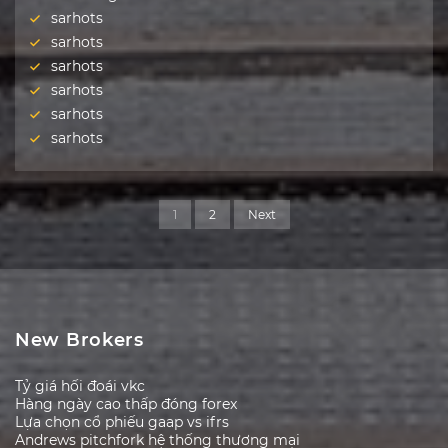
sarhots
sarhots
sarhots
sarhots
sarhots
sarhots
1
2
Next
New Brokers
Tỷ giá hối đoái vkc
Hàng ngày cao thấp đóng forex
Lựa chọn cổ phiếu gaap vs ifrs
Andrews pitchfork hệ thống thương mại