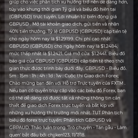
giúp cho việc phân tích xu hướng trở nên dễ dàng hơn,
tùy vào khung thời gian Tỷ giá và biểu đồ hiện tại
(GBPUSD) trực tuyến. Lợi nhuận từ biến động giá
GBPUSD . Mở tài khoản giao dịch, gửi tiền và nhận
40% tiền thưởng. Tỷ lệ GBPUSD (GBPUSD) cặp tiền tệ
cho ngày hôm nay là $1.29199. Chi phí cao nhất
GBPUSD (GBPUSD) cho ngày hôm nay là $1.2484,
mức thấp nhất là $1.2421. Giá mở cửa: $1.2441. Biểu đồ
báo giá của GBPUSD (GBPUSD) cặp tiền tệ theo thời
gian thực được trình bày dưới đây. GBPUSD - Biểu đồ.
5m : 15m : 1h : 4h : 1d : 1w : Cuộc thi Giao dịch Forex;
Chào mừng bạn đến với Hỗ trợ Trực tuyến của FXTM .
Nếu bạn có quyền truy cập vào các biểu đồ Forex, bạn
có thể dễ dàng có được tất cả những thông tin cần
thiết để giao dịch Forex trực tuyến và bắt kịp với
những xu hướng thị trường mới nhất. TUT Phân tích
biểu đồ forex trực tuyến: Phân tích GBPUSD và
GBPAUD. Thảo luận trong 'Trò chuyện - Tán gẫu - Làm
quen' bắt đầu bởi chjjken123, 11/7/18.