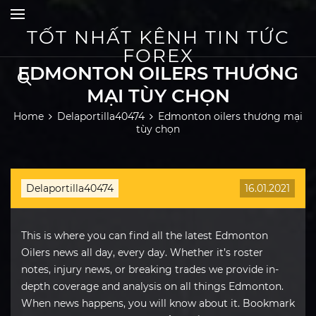
Skip
to
content
TỐT NHẤT KÊNH TIN TỨC
FOREX
EDMONTON OILERS THƯƠNG
MẠI TÙY CHỌN
Home
Delaportilla40474
Edmonton oilers thương mại
tùy chọn
Delaportilla40474
16.01.2021
This is where you can find all the latest Edmonton
Oilers news all day, every day. Whether it’s roster
notes, injury news, or breaking trades we provide in-
depth coverage and analysis on all things Edmonton.
When news happens, you will know about it. Bookmark