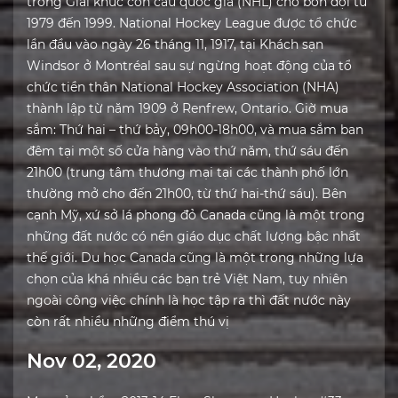
trong Giải khúc côn cầu quốc gia (NHL) cho bốn đội từ
1979 đến 1999. National Hockey League được tổ chức
lần đầu vào ngày 26 tháng 11, 1917, tại Khách sạn
Windsor ở Montréal sau sự ngừng hoạt động của tổ
chức tiền thân National Hockey Association (NHA)
thành lập từ năm 1909 ở Renfrew, Ontario. Giờ mua
sắm: Thứ hai – thứ bảy, 09h00-18h00, và mua sắm ban
đêm tại một số cửa hàng vào thứ năm, thứ sáu đến
21h00 (trung tâm thương mại tại các thành phố lớn
thường mở cho đến 21h00, từ thứ hai-thứ sáu). Bên
cạnh Mỹ, xứ sở lá phong đỏ Canada cũng là một trong
những đất nước có nền giáo dục chất lượng bậc nhất
thế giới. Du học Canada cũng là một trong những lựa
chọn của khá nhiều các bạn trẻ Việt Nam, tuy nhiên
ngoài công việc chính là học tập ra thì đất nước này
còn rất nhiều những điểm thú vị
Nov 02, 2020