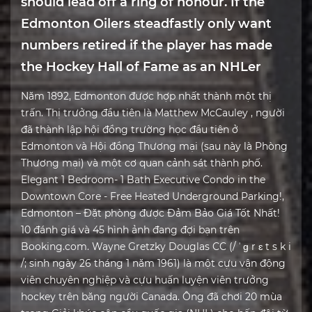
should lead off a ring of honour. If the
Edmonton Oilers steadfastly only want
numbers retired if the player has made
the Hockey Hall of Fame as an NHLer
Năm 1892, Edmonton được hợp nhất thành một thị
trấn. Thị trưởng đầu tiên là Matthew McCauley , người
đã thành lập hội đồng trường học đầu tiên ở
Edmonton và Hội đồng Thương mại (sau này là Phòng
Thương mại) và một cơ quan cảnh sát thành phố.
Elegant 1 Bedroom- 1 Bath Executive Condo in the
Downtown Core - Free Heated Underground Parking!,
Edmonton – Đặt phòng được Đảm Bảo Giá Tốt Nhất!
10 đánh giá và 45 hình ảnh đang đợi bạn trên
Booking.com. Wayne Gretzky Douglas CC (/ ˈ ɡ r ɛ t s k i
/; sinh ngày 26 tháng 1 năm 1961) là một cựu vận động
viên chuyên nghiệp và cựu huấn luyện viên trưởng
hockey trên băng người Canada. Ông đã chơi 20 mùa