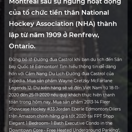
Montréal sau sự ngừng hoạt động
của tổ chức tiền thân National
Hockey Association (NHA) thành
lập từ năm 1909 ở Renfrew,
Ontario.
Đừng bỏ lỡ Đường đua Castrol khi bạn du lịch đến Sân
bay Quốc tế Edmonton! Tìm hiểu thông tin dễ dàng
hơn với Cẩm Nang Du Lịch Đường đua Castrol của
Expedia. Mua sản phẩm Wayne Gretzky McFarlane
Legends 12. Dự kiến hàng sẽ về đến Việt Nam từ 18-11-
2020 đến 25-11-2020 nếu quý khách thực hiện thanh
toán trong hôm nay. Mua sản phẩm 2013-14 Fleer
Showcase Hockey #33 Jordan Eberle Edmonton Oilers
trên Amazon chính hãng giá tốt 2020 tại FPT Shop
Elegant 1 Bedroom- 1 Bath Executive Condo in the
Downtown Core - Free Heated Underground Parking!,